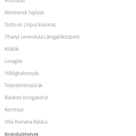
Vitorlázás
Mentrendi hajózás
Dotto és Liliput kisvonat
Tihanyi Levendula Látogatóközpont
Kilátók
Lovaglás
Hőlégbalonozás
Teljesítménytúrák
Balatoni bringakörút
Kertmozi
Villa Romana Baláca
Kirándulóhelyek