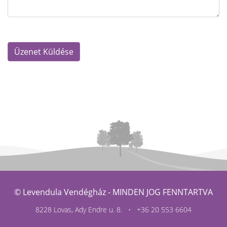
© Levendula Vendégház -
MINDEN JOG FENNTARTVA
8228 Lovas, Ady Endre u. 8. •
+36 20 553 6604