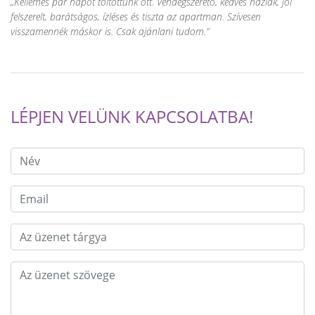
Kellemes pár napot töltöttünk ott. Vendégszerető, kedves háziak, jól
felszerelt, barátságos, ízléses és tiszta az apartman. Szívesen
visszamennék máskor is. Csak ajánlani tudom.
LÉPJEN VELÜNK KAPCSOLATBA!