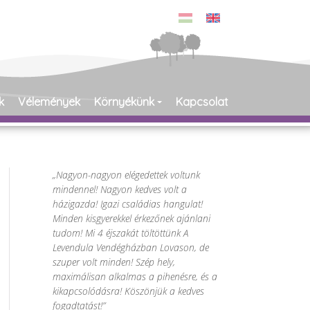
k
Vélemények
Környékünk
Kapcsolat
Nagyon-nagyon elégedettek voltunk
mindennel! Nagyon kedves volt a
házigazda! Igazi családias hangulat!
Minden kisgyerekkel érkezőnek ajánlani
tudom! Mi 4 éjszakát töltöttünk A
Levendula Vendégházban Lovason, de
szuper volt minden! Szép hely,
maximálisan alkalmas a pihenésre, és a
kikapcsolódásra! Köszönjük a kedves
fogadtatást!