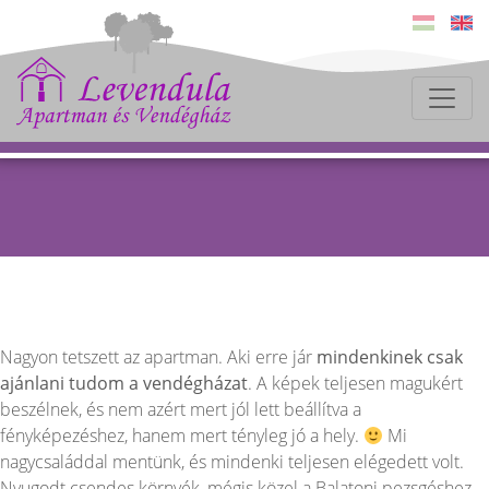
Nagyon tetszett az apartman. Aki erre jár
mindenkinek
csak
ajánlani tudom a vendégházat
. A képek teljesen magukért
beszélnek, és nem azért mert jól lett beállítva a
fényképezéshez, hanem mert tényleg jó a hely.
Mi
nagycsaláddal mentünk, és mindenki teljesen elégedett volt.
Nyugodt csendes környék, mégis közel a Balatoni pezsgéshez.