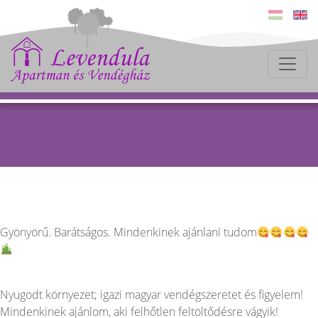
Gyönyörű. Barátságos. Mindenkinek ajánlani tudom
Nyugodt környezet; igazi magyar vendégszeretet és figyelem!
Mindenkinek ajánlom, aki felhőtlen feltöltődésre vágyik!