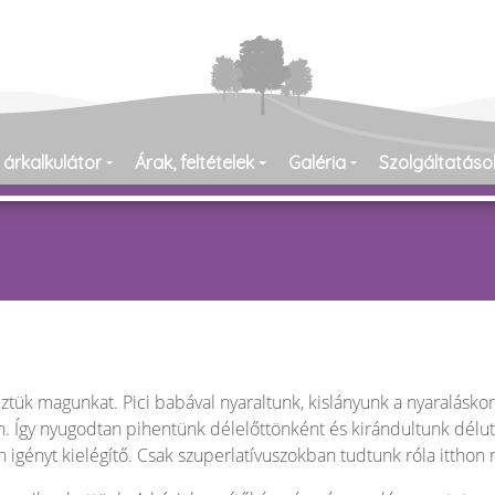
 árkalkulátor
Árak, feltételek
Galéria
Szolgáltatáso
eztük magunkat. Pici babával nyaraltunk, kislányunk a nyaraláskor
. Így nyugodtan pihentünk délelőttönként és kirándultunk délut
en igényt kielégítő. Csak szuperlatívuszokban tudtunk róla itthon