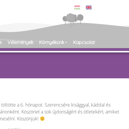
k
Vélemények
Környékünk
Kapcsolat
 töltötte a 6. hónapot. Szerencsére kisággyal, káddal és
ánonként. Köszönet a sok újdonságért és ötletekért, amiket
 mesélni. Köszönjük!