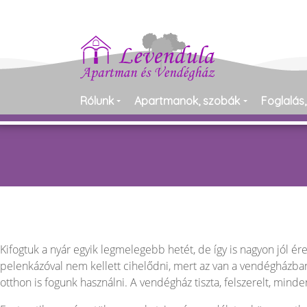
Rólunk
Apartmanok, szobák
Foglalás,
Kifogtuk a nyár egyik legmelegebb hetét, de így is nagyon jól ér
pelenkázóval nem kellett cihelődni, mert az van a vendégházban
otthon is fogunk használni. A vendégház tiszta, felszerelt, mind