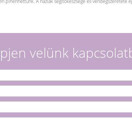
en pihenhettünk. A háziak segítőkészsége és vendégszeretete e
pjen velünk kapcsolat