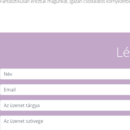
Fantasztikusan éreztük magunkat, igazán csodálatos környezetb
Lé